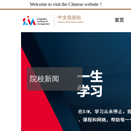
Welcome to visit the Chinese website！
中文信息站
首页
Chinese information station
院校新闻