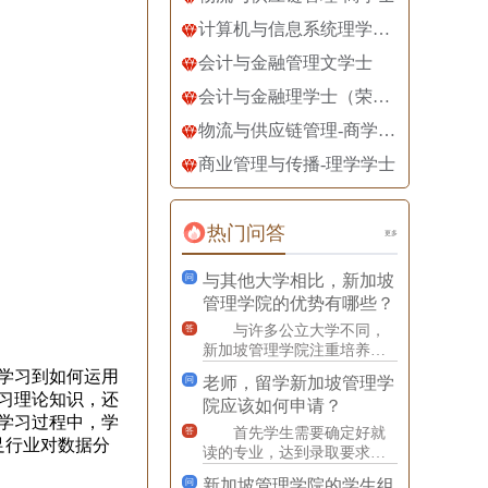
计算机与信息系统理学士（荣誉学位）
会计与金融管理文学士
会计与金融理学士（荣誉学位）
物流与供应链管理-商学士·
商业管理与传播-理学学士
热门问答
更多
与其他大学相比，新加坡
问
管理学院的优势有哪些？
与许多公立大学不同，
答
新加坡管理学院注重培养学
生的职业素养和实践能力。
学习到如何运用
老师，留学新加坡管理学
问
学院与世界各地的大学和机
习理论知识，还
院应该如何申请？
构合
学习过程中，学
首先学生需要确定好就
答
足行业对数据分
读的专业，达到录取要求，
然后咨询老师，让老师对学
新加坡管理学院的学生组
问