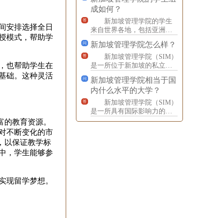
生进行全面的评估，量身设
成如何？
计最
新加坡管理学院的学生
答
间安排选择全日
来自世界各地，包括亚洲、
授模式，帮助学
欧洲、澳洲和北美洲等地
新加坡管理学院怎么样？
问
区。学生们来自不同的文化
和背景
新加坡管理学院（SIM）
答
，也帮助学生在
是一所位于新加坡的私立学
院，成立于1964年，是新加
基础。这种灵活
新加坡管理学院相当于国
问
坡最大的专业培训机构
内什么水平的大学？
新加坡管理学院（SIM）
答
是一所具有国际影响力的学
院，它与多个国际知名大学
富的教育资源。
和学院合作，提供高水平的
对不断变化的市
，以保证教学标
中，学生能够参
实现留学梦想。